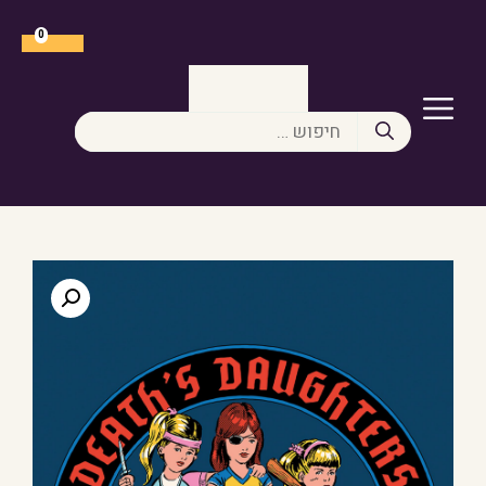
דלג
תוכן
0
תפריט
חיפוש: