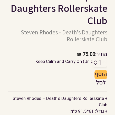
Daughters Rollerskate
Club
Steven Rhodes - Death's Daughters
Rollerskate Club
מחיר:
75.00
₪
כמות
Keep Calm and Carry On (Union Jack)
של
הוסף
סטיבן
רודס-
לסל
Death's
Daughters
+ Steven Rhodes – Death's Daughters Rollerskate
Rollerskate
Club
Club
+ גודל: 61*91.5 ס"מ