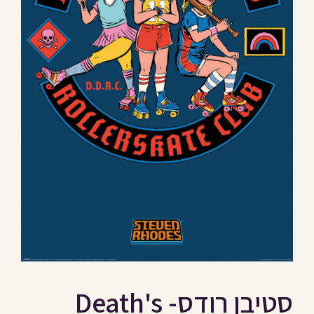
סטיבן רודס- Death's