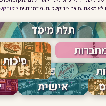
לא מצאתן.ם את מבוקשכן.ם, מוזמנות.ים
ליצור קש
תלת מימד
חברות
סיכות
הדפסה
מ
ות
ס
אישית
ל