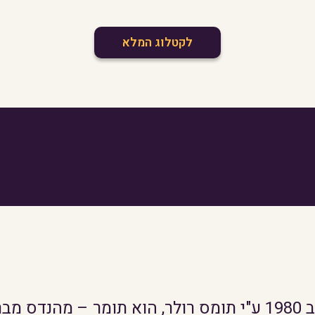
לקטלוג המלא
חנות 'תומר פוסטרים' הוקמה ב 1980 ע"י תומס רולר, הוא תומ