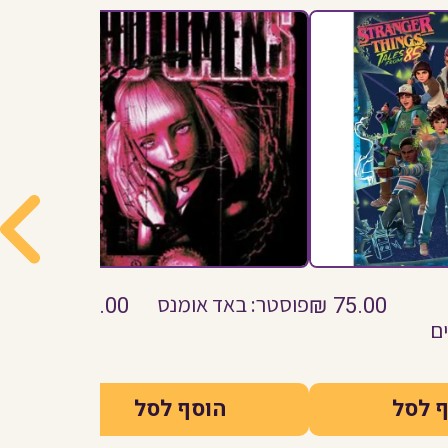
75.00
₪
פוסטר: באד אומנס
75.00
₪
פוסטר:
ים
 לסל
הוסף לסל