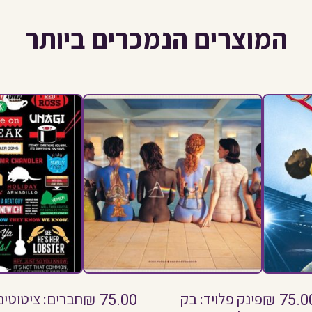
המוצרים הנמכרים ביותר
75.0
₪
פינק פלויד: בק
75.00
₪
חברים: ציטוטים