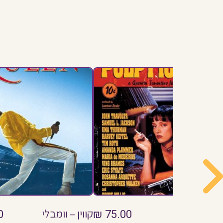
ספרות זולה
75.00
₪
קווין – וומבלי
0