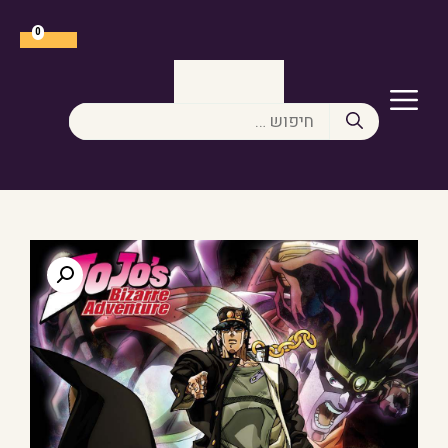
דלג
תוכן
0
תפריט
חיפוש: