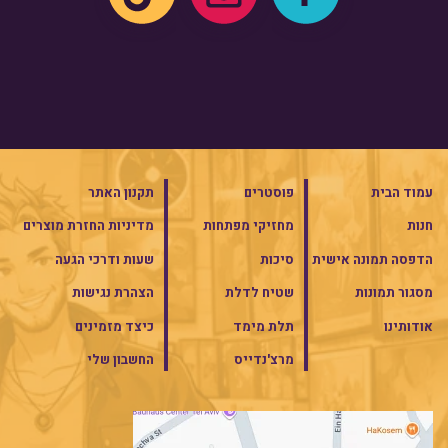
עמוד הבית
פוסטרים
תקנון האתר
חנות
מחזיקי מפתחות
מדיניות החזרת מוצרים
הדפסה תמונה אישית
סיכות
שעות ודרכי הגעה
מסגור תמונות
שטיח לדלת
הצהרת נגישות
אודותינו
תלת מימד
כיצד מזמינים
מרצ'נדייס
החשבון שלי