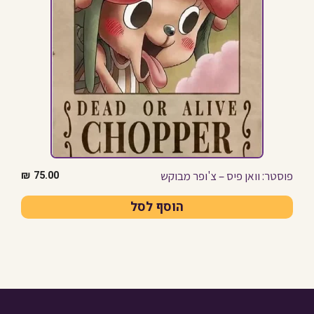
פוסטר: וואן פיס – צ'ופר מבוקש
₪
75.00
הוסף לסל