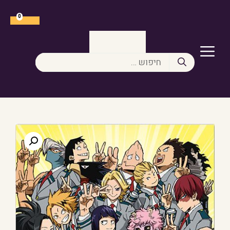
דלג
תוכן
0
תפריט
חיפוש: