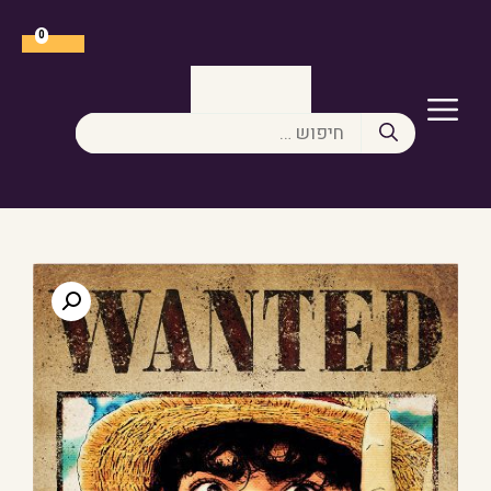
דלג
תוכן
0
תפריט
חיפוש: