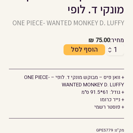
מונקי ד. לופי
ONE PIECE- WANTED MONKEY D. LUFFY
מחיר:
75.00
₪
כמות
הוסף לסל
של
פוסטר
וואן
+ וואן פיס – מבוקש מונקי ד. לופי – ONE PIECE-
פיס
WANTED MONKEY D. LUFFY
-
+ גודל: 61*91.5 ס"מ
מבוקש
+ נייר כרומו
מונקי
+ פוסטר רשמי
ד.
לופי
מק"ט:
GPE5779