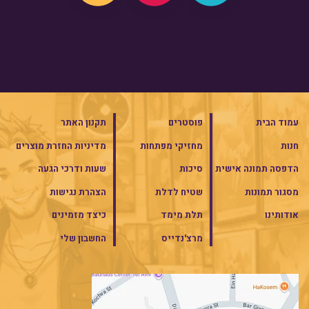
עמוד הבית
פוסטרים
תקנון האתר
חנות
מחזיקי מפתחות
מדיניות החזרת מוצרים
הדפסה תמונה אישית
סיכות
שעות ודרכי הגעה
מסגור תמונות
שטיח לדלת
הצהרת נגישות
אודותינו
תלת מימד
כיצד מזמינים
מרצ'נדייס
החשבון שלי