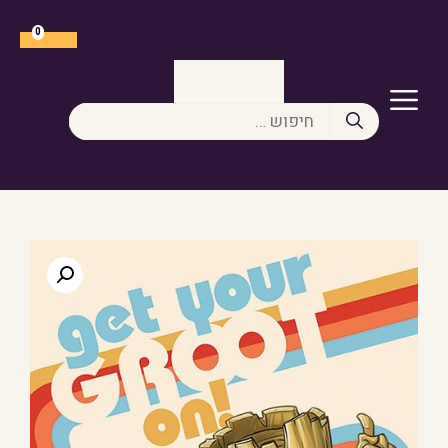
דלג
תוכן
0
תפריט
חיפוש: