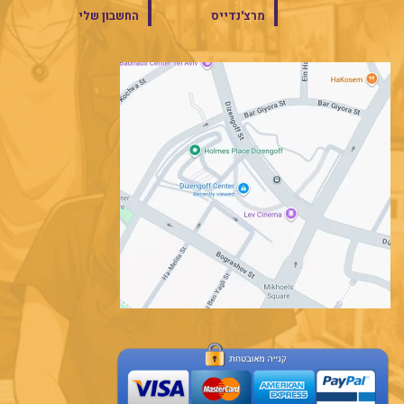
מרצ'נדייס
החשבון שלי