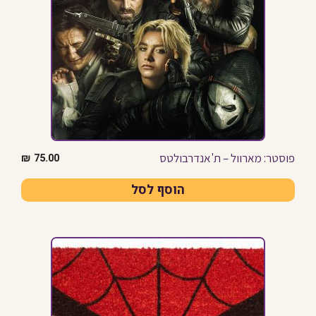
פוסטר: מארוול – ת'אנדרבולטס
₪
75.00
הוסף לסל