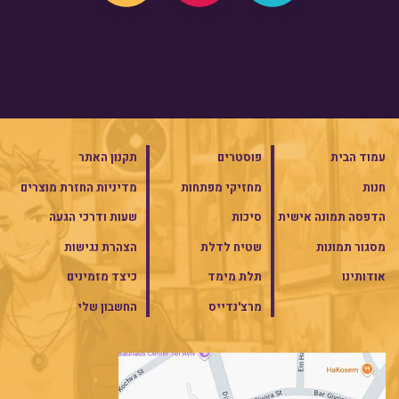
עמוד הבית
פוסטרים
תקנון האתר
חנות
מחזיקי מפתחות
מדיניות החזרת מוצרים
הדפסה תמונה אישית
סיכות
שעות ודרכי הגעה
מסגור תמונות
שטיח לדלת
הצהרת נגישות
אודותינו
תלת מימד
כיצד מזמינים
מרצ'נדייס
החשבון שלי