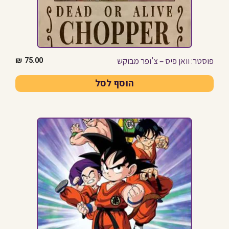
פוסטר: וואן פיס – צ'ופר מבוקש
₪
75.00
הוסף לסל