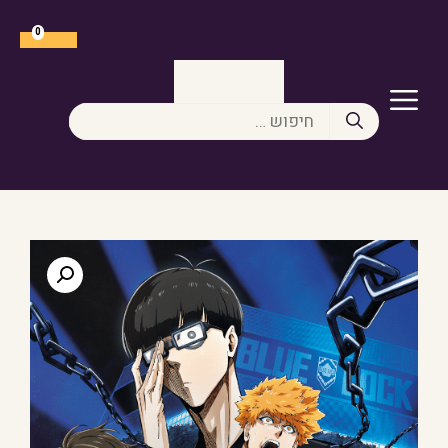
דלג
תוכן
0
תפריט
חיפוש: