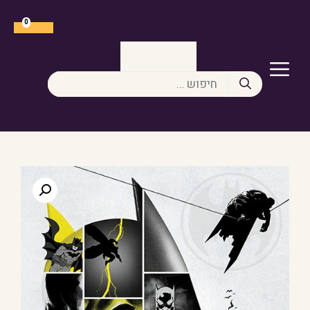
דלג
תוכן
0
תפריט
חיפוש: