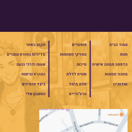
עמוד הבית
פוסטרים
תקנון האתר
חנות
מחזיקי מפתחות
מדיניות החזרת מוצרים
הדפסה תמונה אישית
סיכות
שעות ודרכי הגעה
מסגור תמונות
שטיח לדלת
הצהרת נגישות
אודותינו
תלת מימד
כיצד מזמינים
מרצ'נדייס
החשבון שלי