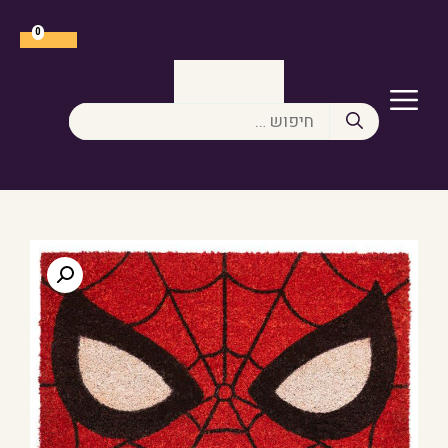
דלג
תוכן
0
תפריט
חיפוש: