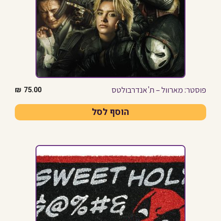
פוסטר: מארוול – ת'אנדרבולטס
₪
75.00
הוסף לסל