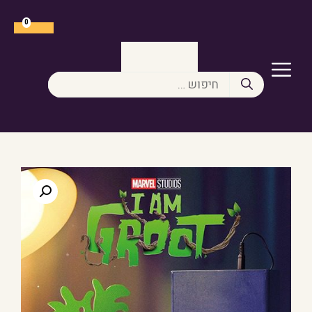
דלג
תוכן
0
תפריט
חיפוש: