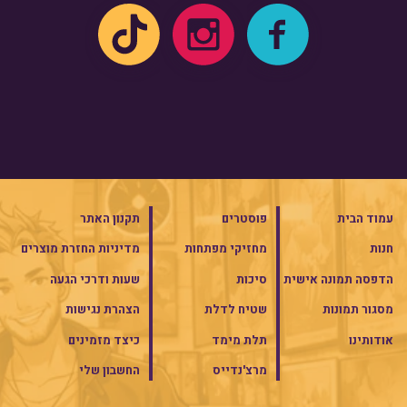
עמוד הבית
פוסטרים
תקנון האתר
חנות
מחזיקי מפתחות
מדיניות החזרת מוצרים
הדפסה תמונה אישית
סיכות
שעות ודרכי הגעה
מסגור תמונות
שטיח לדלת
הצהרת נגישות
אודותינו
תלת מימד
כיצד מזמינים
מרצ'נדייס
החשבון שלי