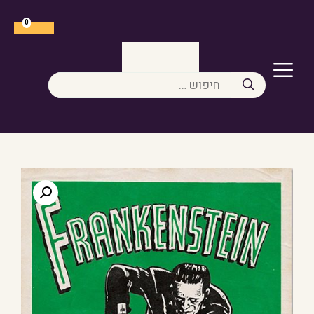
דלג
תוכן
0
תפריט
חיפוש: