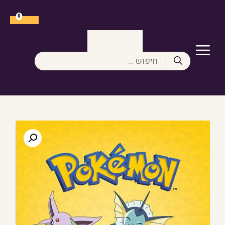
דלג
תוכן
0
תפריט
חיפוש: