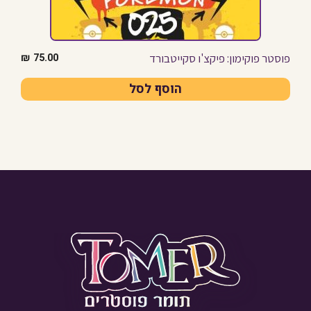
פוסטר פוקימון: פיקצ'ו סקייטבורד
₪
75.00
הוסף לסל