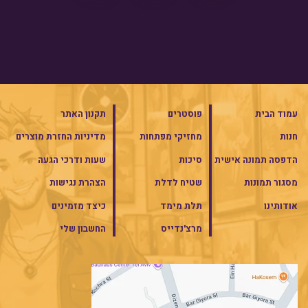
עמוד הבית
פוסטרים
תקנון האתר
חנות
מחזיקי מפתחות
מדיניות החזרת מוצרים
הדפסה תמונה אישית
סיכות
שעות ודרכי הגעה
מסגור תמונות
שטיח לדלת
הצהרת נגישות
אודותינו
תלת מימד
כיצד מזמינים
מרצ'נדייס
החשבון שלי