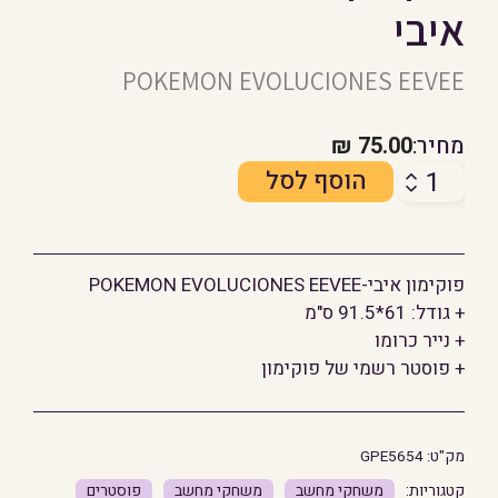
איבי
POKEMON EVOLUCIONES EEVEE
מחיר:
75.00
₪
כמות
הוסף לסל
של
פוקימון
-
פוקימון איבי-POKEMON EVOLUCIONES EEVEE
האבולוציה
+ גודל: 61*91.5 ס"מ
של
+ נייר כרומו
איבי
+ פוסטר רשמי של פוקימון
מק"ט:
GPE5654
משחקי מחשב
משחקי מחשב
פוסטרים