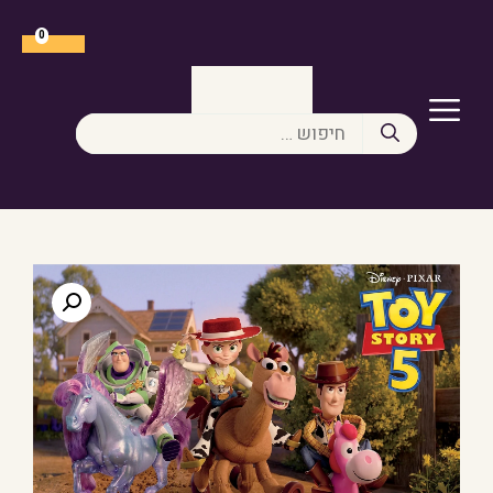
דלג
תוכן
0
תפריט
חיפוש: