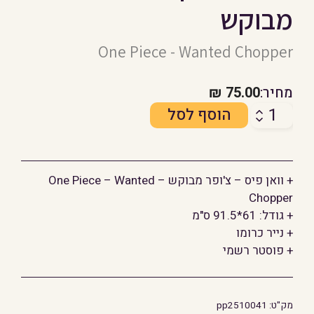
מבוקש
One Piece - Wanted Chopper
מחיר:
75.00
₪
כמות
הוסף לסל
של
פוסטר:
וואן
+ וואן פיס – צ'ופר מבוקש – One Piece – Wanted
פיס
Chopper
-
+ גודל: 61*91.5 ס"מ
צ'ופר
+ נייר כרומו
מבוקש
+ פוסטר רשמי
מק"ט:
pp2510041