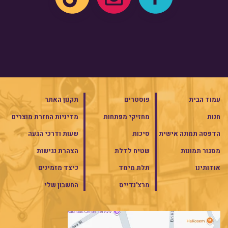
עמוד הבית
פוסטרים
תקנון האתר
חנות
מחזיקי מפתחות
מדיניות החזרת מוצרים
הדפסה תמונה אישית
סיכות
שעות ודרכי הגעה
מסגור תמונות
שטיח לדלת
הצהרת נגישות
אודותינו
תלת מימד
כיצד מזמינים
מרצ'נדייס
החשבון שלי