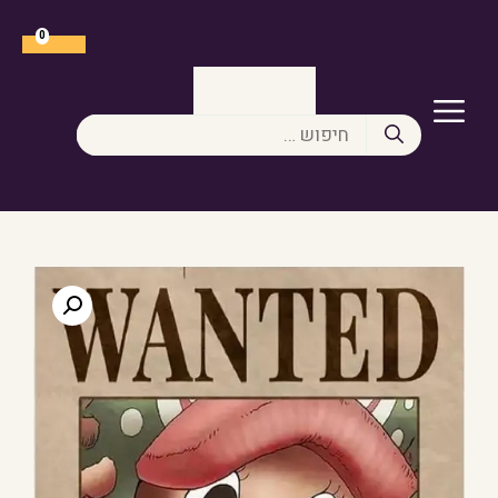
דלג
תוכן
0
תפריט
חיפוש: