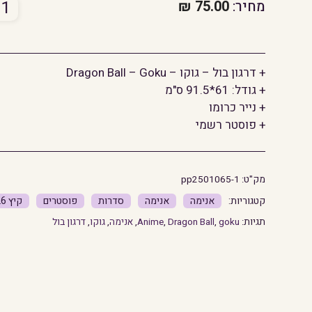
כמו
מחיר:
75.00
₪
של
פוסט
דרגו
+ דרגון בול – גוקו – Dragon Ball – Goku
בול
+ גודל: 61*91.5 ס"מ
-
+ נייר כרומו
גוק
+ פוסטר רשמי
מק"ט:
pp2501065-1
אנימה
אנימה
סדרות
פוסטרים
קיץ 2026
תגיות:
goku
,
Dragon Ball
,
Anime
,
אנימה
,
גוקו
,
דרגון בול