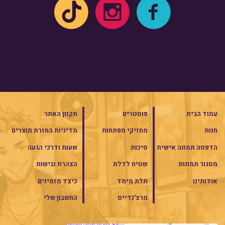
עמוד הבית
פוסטרים
תקנון האתר
חנות
מחזיקי מפתחות
מדיניות החזרת מוצרים
הדפסה תמונה אישית
סיכות
שעות ודרכי הגעה
מסגור תמונות
שטיח לדלת
הצהרת נגישות
אודותינו
תלת מימד
כיצד מזמינים
מרצ'נדייס
החשבון שלי