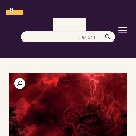
דלג
תוכן
0
תפריט
חיפוש: