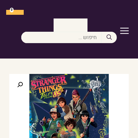
דלג
תוכן
0
תפריט
חיפוש: