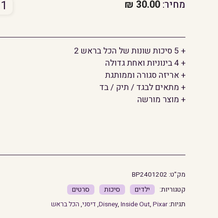
כמו
מחיר:
30.00
₪
של
סיכו
הכל
+ 5 סיכות שונות של הכל בראש 2
ברא
+ 4 בינוניות ואחת גדולה
2
+ אריזה סגורה וממותגת
+ מתאים לבגד / תיק / בד
+ מוצר מורשה
מק"ט:
BP2401202
ילדים
סיכות
סרטים
תגיות:
Pixar
,
Inside Out
,
Disney
,
דיסני
,
הכל בראש