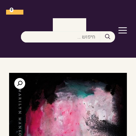
דלג
תוכן
0
תפריט
חיפוש: