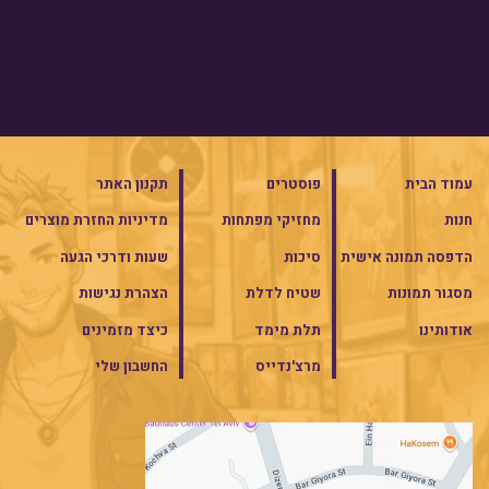
עמוד הבית
פוסטרים
תקנון האתר
חנות
מחזיקי מפתחות
מדיניות החזרת מוצרים
הדפסה תמונה אישית
סיכות
שעות ודרכי הגעה
מסגור תמונות
שטיח לדלת
הצהרת נגישות
אודותינו
תלת מימד
כיצד מזמינים
מרצ'נדייס
החשבון שלי