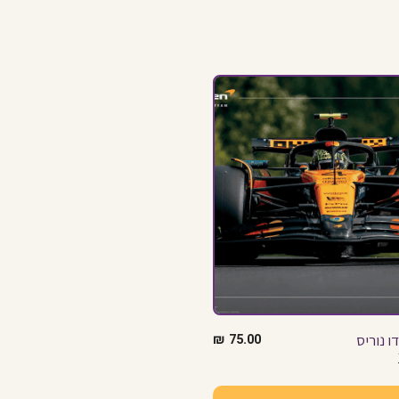
ו נוריס
75.00
₪