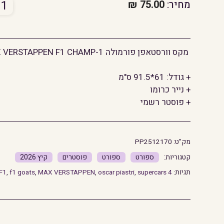
כמו
מחיר:
75.00
₪
של
מקס
וורס
מקס וורסטאפן פורמולה 1
-MAX VERSTAPPEN F1 CHAMP
פורמ
1
+ גודל: 61*91.5 ס"מ
+ נייר כרומו
+ פוסטר רשמי
מק"ט:
PP2512170
ספורט
ספורט
פוסטרים
קיץ 2026
תגיות:
4 TIME WORLD CHAMP
supercars
,
oscar piastri
,
MAX VERSTAPPEN
,
f1 goats
,
F1