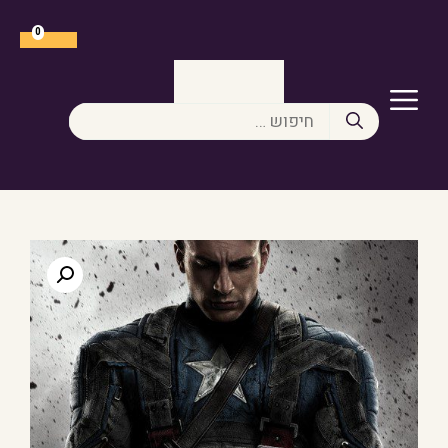
דלג
תוכן
0
תפריט
חיפוש: