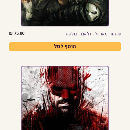
פוסטר: מארוול – ת'אנדרבולטס
₪
75.00
הוסף לסל