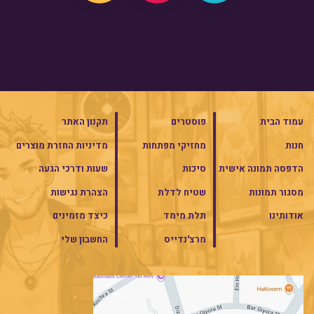
עמוד הבית
פוסטרים
תקנון האתר
חנות
מחזיקי מפתחות
מדיניות החזרת מוצרים
הדפסה תמונה אישית
סיכות
שעות ודרכי הגעה
מסגור תמונות
שטיח לדלת
הצהרת נגישות
אודותינו
תלת מימד
כיצד מזמינים
מרצ'נדייס
החשבון שלי