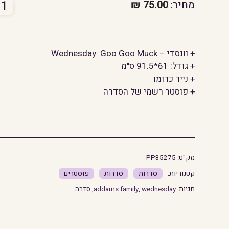
כמו
מחיר:
75.00
₪
של
פוס
הריק
+ וונסדי – Wednesday: Goo Goo Muck
של
+ גודל: 61*91.5 ס"מ
וונסד
+ נייר כרומו
+ פוסטר רשמי של הסדרה
מק"ט:
PP35275
סדרות
סדרות
פוסטרים
תגיות:
wednesday
,
addams family
,
סדרה