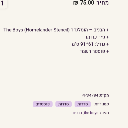
כמו
מחיר:
75.00
₪
של
הבני
-
+ הבנים – הומלנדר The Boys (Homelander Stencil)
הומל
+ נייר כרומו
+ גודל: 61*91 ס"מ
+ פוסטר רשמי
מק"ט:
PP34784
סדרות
סדרות
פוסטרים
תגיות:
the boys
,
הבנים