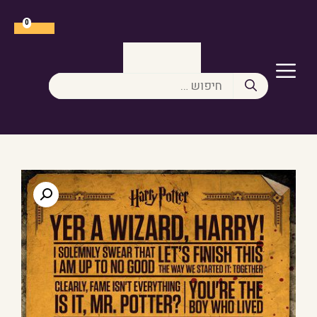
דלג
תוכן
0
תפריט
חיפוש: