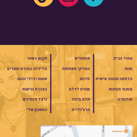
עמוד הבית
פוסטרים
תקנון האתר
חנות
מחזיקי מפתחות
מדיניות החזרת מוצרים
הדפסה תמונה אישית
סיכות
שעות ודרכי הגעה
מסגור תמונות
שטיח לדלת
הצהרת נגישות
אודותינו
תלת מימד
כיצד מזמינים
מרצ'נדייס
החשבון שלי