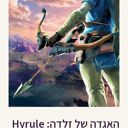
האגדה של זלדה: Hyrule