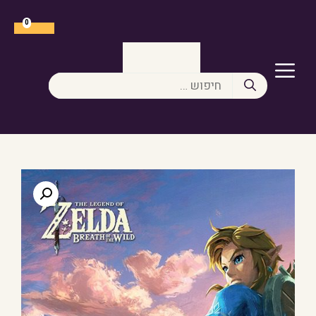
דלג
תוכן
0
תפריט
חיפוש: