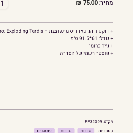
כמו
מחיר:
75.00
₪
של
דוקט
הו:
+ דוקטור הו: טארדיס מתפוצצת – Doctor Who: Exploding Tardis
טאר
+ גודל: 61*91.5 ס"מ
מתפ
+ נייר כרומו
+ פוסטר רשמי של הסדרה
מק"ט:
PP32399
סדרות
סדרות
פוסטרים