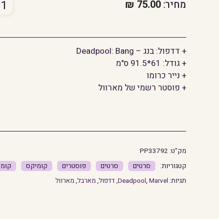
כמו
מחיר:
75.00
₪
של
דדפו
בנג
+ דדפול: בנג – Deadpool: Bang
+ גודל: 61*91.5 ס"מ
+ נייר כרומו
+ פוסטר רשמי של מארוול
מק"ט:
PP33792
סרטים
סרטים
פוסטרים
קומיקס
קומי
תגיות:
Marvel
,
Deadpool
,
דדפול
,
מארבל
,
מארוול