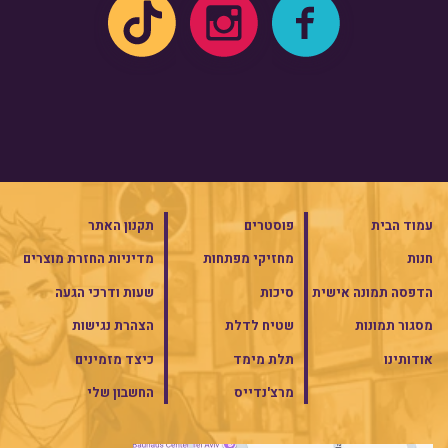
עמוד הבית
פוסטרים
תקנון האתר
חנות
מחזיקי מפתחות
מדיניות החזרת מוצרים
הדפסה תמונה אישית
סיכות
שעות ודרכי הגעה
מסגור תמונות
שטיח לדלת
הצהרת נגישות
אודותינו
תלת מימד
כיצד מזמינים
מרצ'נדייס
החשבון שלי