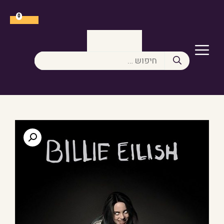
דלג
תוכן
0
תפריט
חיפוש: