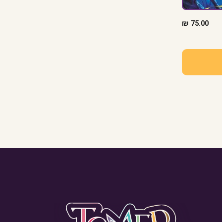
₪
75.00