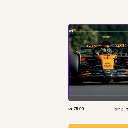
ו נוריס
75.00
₪