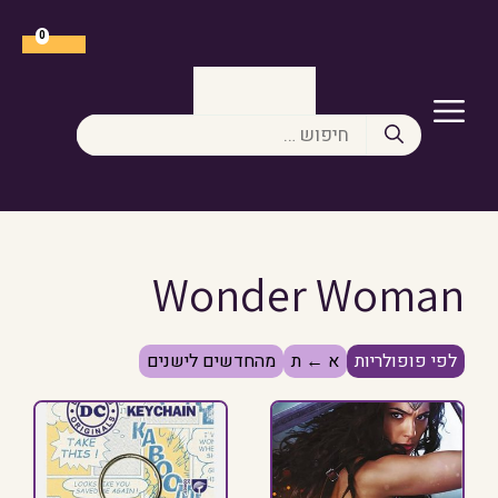
דלג
תוכן
0
תפריט
חיפוש:
Wonder Woman
לפי פופולריות
א ← ת
מהחדשים לישנים