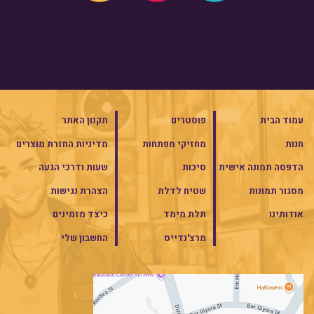
עמוד הבית
פוסטרים
תקנון האתר
חנות
מחזיקי מפתחות
מדיניות החזרת מוצרים
הדפסה תמונה אישית
סיכות
שעות ודרכי הגעה
מסגור תמונות
שטיח לדלת
הצהרת נגישות
אודותינו
תלת מימד
כיצד מזמינים
מרצ'נדייס
החשבון שלי