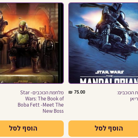
 הכוכבים:
75.00
₪
מלחמת הכוכבים- Star
יאן
Wars: The Book of
Boba Fett -Meet The
New Boss
הוסף לסל
הוסף לסל