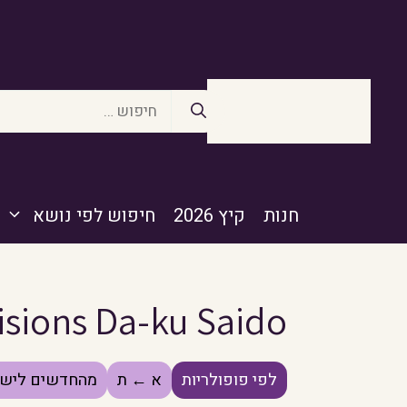
דלג
תוכן
חיפוש:
חנות
קיץ 2026
חיפוש לפי נושא
isions Da-ku Saido)
לפי פופולריות
א ← ת
מהחדשים לישנ