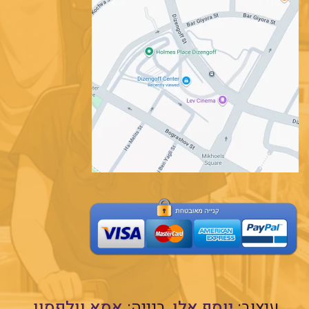
עיצוב:
יוסף אלן
בנייה:
אסא וולפסון