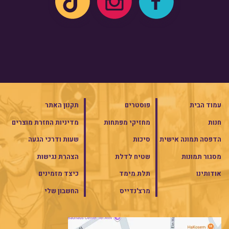
עמוד הבית
פוסטרים
תקנון האתר
חנות
מחזיקי מפתחות
מדיניות החזרת מוצרים
הדפסה תמונה אישית
סיכות
שעות ודרכי הגעה
מסגור תמונות
שטיח לדלת
הצהרת נגישות
אודותינו
תלת מימד
כיצד מזמינים
מרצ'נדייס
החשבון שלי