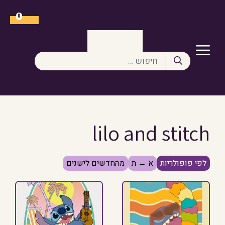
דלג
תוכן
0
תפריט
חיפוש:
lilo and stitch
לפי פופולריות
א ← ת
מהחדשים לישנים