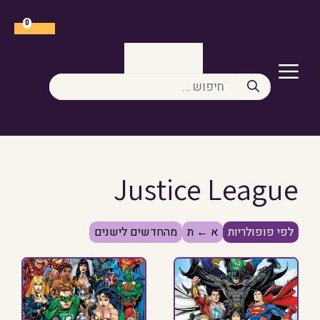
דלג
תוכן
0
תפריט
חיפוש:
Justice League
לפי פופולריות
א ← ת
מהחדשים לישנים