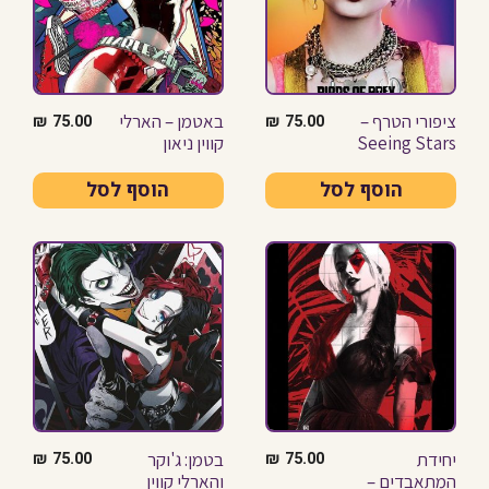
ציפורי הטרף –
באטמן – הארלי
₪
75.00
₪
75.00
Seeing Stars
קווין ניאון
הוסף לסל
הוסף לסל
יחידת
בטמן: ג'וקר
₪
75.00
₪
75.00
המתאבדים –
והארלי קווין