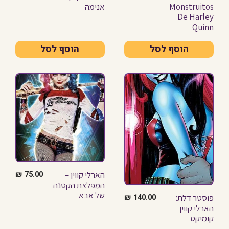
Monstruitos
אנימה
De Harley
Quinn
הוסף לסל
הוסף לסל
הארלי קווין –
₪
75.00
המפלצת הקטנה
של אבא
פוסטר דלת:
₪
140.00
הארלי קווין
קומיקס