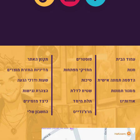
עמוד הבית
פוסטרים
תקנון האתר
חנות
מחזיקי מפתחות
מדיניות החזרת מוצרים
הדפסה תמונה אישית
סיכות
שעות ודרכי הגעה
מסגור תמונות
שטיח לדלת
הצהרת נגישות
אודותינו
תלת מימד
כיצד מזמינים
מרצ'נדייס
החשבון שלי