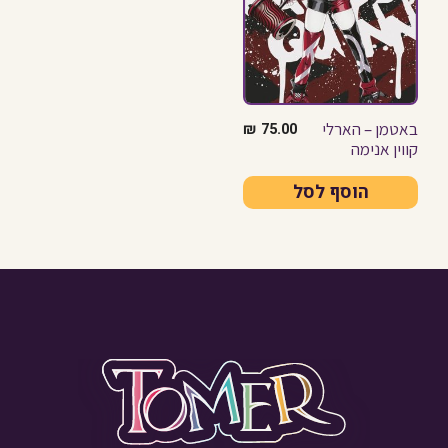
באטמן – הארלי
₪
75.00
קווין אנימה
הוסף לסל