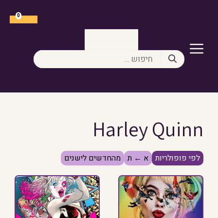
דלג
תוכן
0
תפריט
חיפוש:
Harley Quinn
לפי פופולריות
א ← ת
מהחדשים לישנים