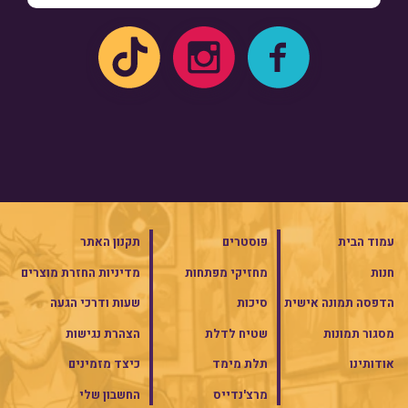
עמוד הבית
פוסטרים
תקנון האתר
חנות
מחזיקי מפתחות
מדיניות החזרת מוצרים
הדפסה תמונה אישית
סיכות
שעות ודרכי הגעה
מסגור תמונות
שטיח לדלת
הצהרת נגישות
אודותינו
תלת מימד
כיצד מזמינים
מרצ'נדייס
החשבון שלי