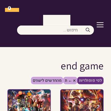
דלג
תוכן
0
תפריט
חיפוש:
end game
לפי פופולריות
א ← ת
מהחדשים לישנים