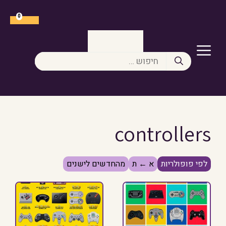
דלג
תוכן
0
תפריט
חיפוש:
controllers
לפי פופולריות
א ← ת
מהחדשים לישנים