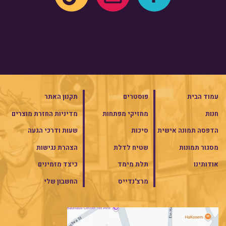
עמוד הבית
פוסטרים
תקנון האתר
חנות
מחזיקי מפתחות
מדיניות החזרת מוצרים
הדפסה תמונה אישית
סיכות
שעות ודרכי הגעה
מסגור תמונות
שטיח לדלת
הצהרת נגישות
אודותינו
תלת מימד
כיצד מזמינים
מרצ'נדייס
החשבון שלי