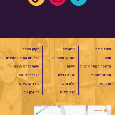
עמוד הבית
פוסטרים
תקנון האתר
חנות
מחזיקי מפתחות
מדיניות החזרת מוצרים
הדפסה תמונה אישית
סיכות
שעות ודרכי הגעה
מסגור תמונות
שטיח לדלת
הצהרת נגישות
אודותינו
תלת מימד
כיצד מזמינים
מרצ'נדייס
החשבון שלי