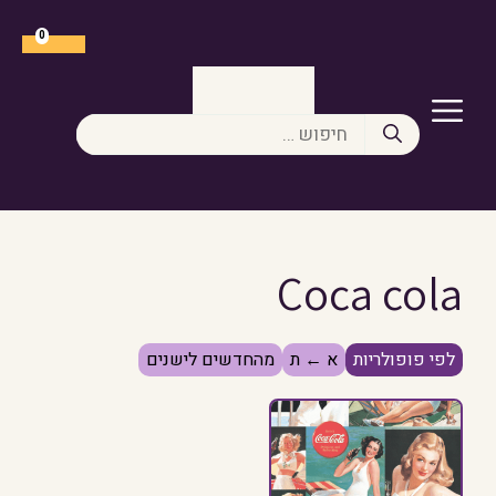
דלג
תוכן
0
תפריט
חיפוש:
Coca cola
לפי פופולריות
א ← ת
מהחדשים לישנים