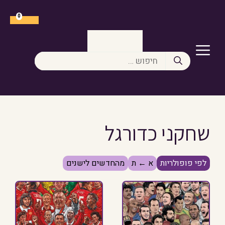
דלג
תוכן
0
תפריט
חיפוש:
שחקני כדורגל
לפי פופולריות
א ← ת
מהחדשים לישנים