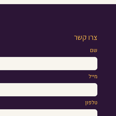
צרו קשר
שם
מייל
טלפון