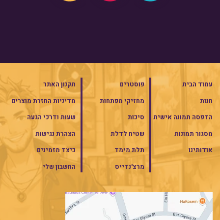
עמוד הבית
פוסטרים
תקנון האתר
חנות
מחזיקי מפתחות
מדיניות החזרת מוצרים
הדפסה תמונה אישית
סיכות
שעות ודרכי הגעה
מסגור תמונות
שטיח לדלת
הצהרת נגישות
אודותינו
תלת מימד
כיצד מזמינים
מרצ'נדייס
החשבון שלי