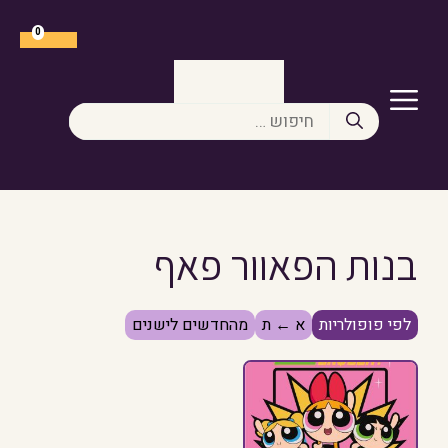
דלג
תוכן
0
תפריט
חיפוש:
בנות הפאוור פאף
לפי פופולריות
א ← ת
מהחדשים לישנים