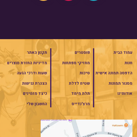
עמוד הבית
פוסטרים
תקנון האתר
חנות
מחזיקי מפתחות
מדיניות החזרת מוצרים
הדפסה תמונה אישית
סיכות
שעות ודרכי הגעה
מסגור תמונות
שטיח לדלת
הצהרת נגישות
אודותינו
תלת מימד
כיצד מזמינים
מרצ'נדייס
החשבון שלי