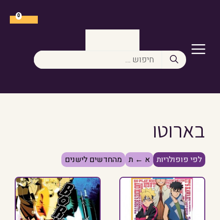
דלג
תוכן
0
תפריט
חיפוש:
בארוטו
לפי פופולריות
א ← ת
מהחדשים לישנים