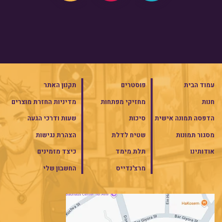
עמוד הבית
פוסטרים
תקנון האתר
חנות
מחזיקי מפתחות
מדיניות החזרת מוצרים
הדפסה תמונה אישית
סיכות
שעות ודרכי הגעה
מסגור תמונות
שטיח לדלת
הצהרת נגישות
אודותינו
תלת מימד
כיצד מזמינים
מרצ'נדייס
החשבון שלי