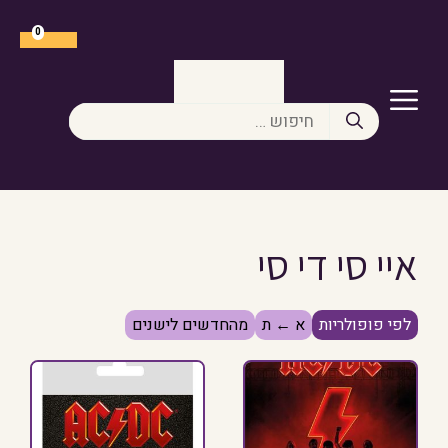
דלג
תוכן
0
תפריט
חיפוש:
איי סי די סי
לפי פופולריות
א ← ת
מהחדשים לישנים