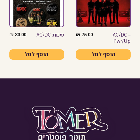
AC/DC –
סיכות: AC\DC
₪
30.00
₪
75.00
Pwr/Up
הוסף לסל
הוסף לסל