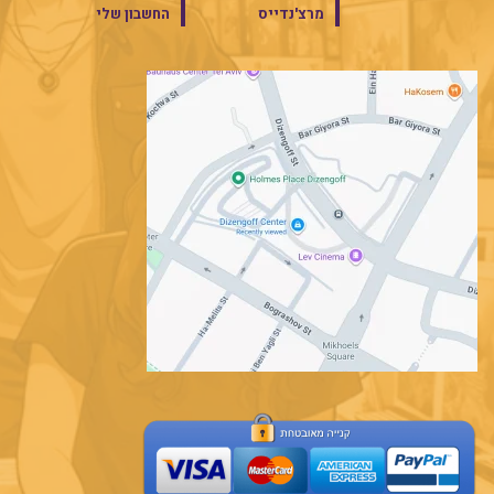
מרצ'נדייס
החשבון שלי