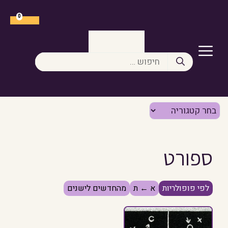
דלג
תוכן
0
תפריט
חיפוש:
ספורט
לפי פופולריות
א ← ת
מהחדשים לישנים