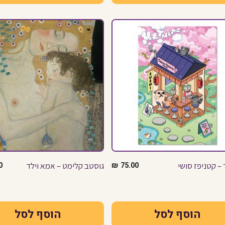
– קטניפז סושי
75.00
₪
גוסטב קלימט – אמא וילד
0
הוסף לסל
הוסף לסל