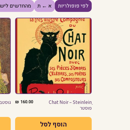
לפי פופולריות
א ← ת
מהחדשים לישנ
Chat Noir – Steinleinַ
160.00
₪
גוסטב 
פוסטר
הוסף לסל