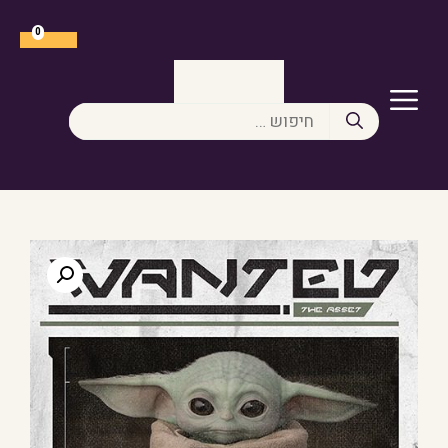
דלג
תוכן
0
תפריט
חיפוש: