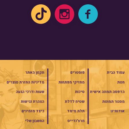
עמוד הבית
פוסטרים
תקנון האתר
חנות
מחזיקי מפתחות
מדיניות החזרת מוצרים
הדפסה תמונה אישית
סיכות
שעות ודרכי הגעה
מסגור תמונות
שטיח לדלת
הצהרת נגישות
אודותינו
תלת מימד
כיצד מזמינים
מרצ'נדייס
החשבון שלי