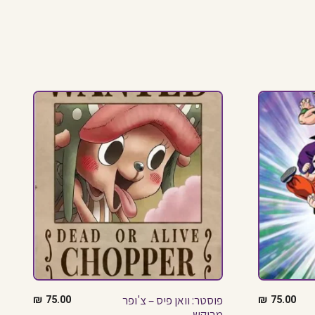
75.00
₪
פוסטר: וואן פיס – צ'ופר
75.00
₪
מבוקש