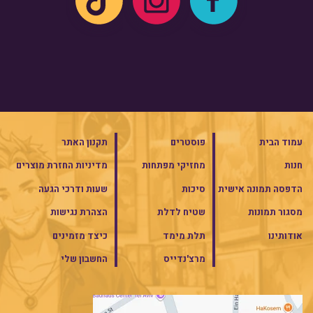
עמוד הבית
פוסטרים
תקנון האתר
חנות
מחזיקי מפתחות
מדיניות החזרת מוצרים
הדפסה תמונה אישית
סיכות
שעות ודרכי הגעה
מסגור תמונות
שטיח לדלת
הצהרת נגישות
אודותינו
תלת מימד
כיצד מזמינים
מרצ'נדייס
החשבון שלי