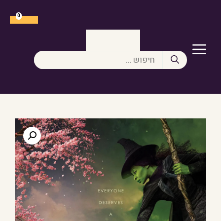
דלג
תוכן
0
תפריט
חיפוש: