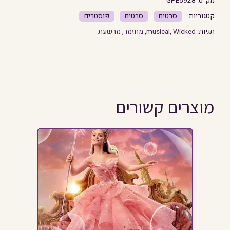
מק"ט:
GPE5928
סרטים
סרטים
פוסטרים
תגיות:
Wicked
,
musical
,
מחזמר
,
מרשעת
מוצרים קשורים