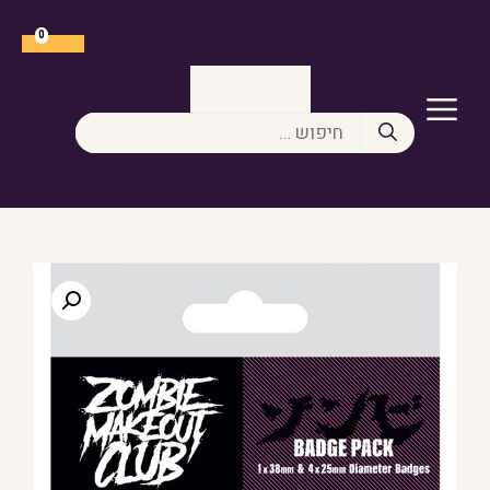
דלג
תוכן
0
תפריט
חיפוש: