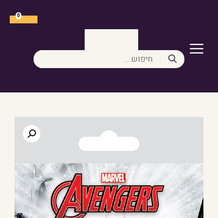
דלג
תוכן
0
תפריט
חיפוש: