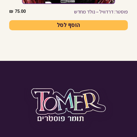
פוסטר: דרדוויל – נולד מחדש
₪
75.00
הוסף לסל