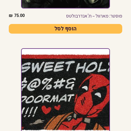
פוסטר: מארוול – ת'אנדרבולטס
₪
75.00
הוסף לסל